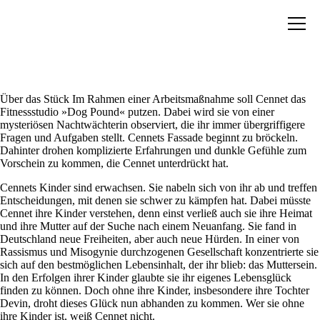
Über das Stück Im Rahmen einer Arbeitsmaßnahme soll Cennet das
Fitnessstudio »Dog Pound« putzen. Dabei wird sie von einer
mysteriösen Nachtwächterin observiert, die ihr immer übergriffigere
Fragen und Aufgaben stellt. Cennets Fassade beginnt zu bröckeln.
Dahinter drohen komplizierte Erfahrungen und dunkle Gefühle zum
Vorschein zu kommen, die Cennet unterdrückt hat.
Cennets Kinder sind erwachsen. Sie nabeln sich von ihr ab und treffen
Entscheidungen, mit denen sie schwer zu kämpfen hat. Dabei müsste
Cennet ihre Kinder verstehen, denn einst verließ auch sie ihre Heimat
und ihre Mutter auf der Suche nach einem Neuanfang. Sie fand in
Deutschland neue Freiheiten, aber auch neue Hürden. In einer von
Rassismus und Misogynie durchzogenen Gesellschaft konzentrierte sie
sich auf den bestmöglichen Lebensinhalt, der ihr blieb: das Muttersein.
In den Erfolgen ihrer Kinder glaubte sie ihr eigenes Lebensglück
finden zu können. Doch ohne ihre Kinder, insbesondere ihre Tochter
Devin, droht dieses Glück nun abhanden zu kommen. Wer sie ohne
ihre Kinder ist, weiß Cennet nicht.