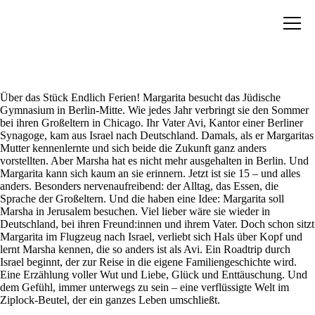
Über das Stück Endlich Ferien! Margarita besucht das Jüdische
Gymnasium in Berlin-Mitte. Wie jedes Jahr verbringt sie den Sommer
bei ihren Großeltern in Chicago. Ihr Vater Avi, Kantor einer Berliner
Synagoge, kam aus Israel nach Deutschland. Damals, als er Margaritas
Mutter kennenlernte und sich beide die Zukunft ganz anders
vorstellten. Aber Marsha hat es nicht mehr ausgehalten in Berlin. Und
Margarita kann sich kaum an sie erinnern. Jetzt ist sie 15 – und alles
anders. Besonders nervenaufreibend: der Alltag, das Essen, die
Sprache der Großeltern. Und die haben eine Idee: Margarita soll
Marsha in Jerusalem besuchen. Viel lieber wäre sie wieder in
Deutschland, bei ihren Freund:innen und ihrem Vater. Doch schon sitzt
Margarita im Flugzeug nach Israel, verliebt sich Hals über Kopf und
lernt Marsha kennen, die so anders ist als Avi. Ein Roadtrip durch
Israel beginnt, der zur Reise in die eigene Familiengeschichte wird.
Eine Erzählung voller Wut und Liebe, Glück und Enttäuschung. Und
dem Gefühl, immer unterwegs zu sein – eine verflüssigte Welt im
Ziplock-Beutel, der ein ganzes Leben umschließt.