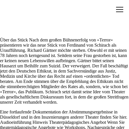
Über das Stück Nach dem großen Bühnenerfolg von »Terror«
präsentieren wir das neue Stück von Ferdinand von Schirach als
Uraufführung. Richard Gärtner möchte sterben. Obwohl er mit seinen
78 Jahren noch kerngesund ist. Seitdem seine Frau gestorben ist, kann
er keinen neuen Lebenswillen aufbringen. Gärtner bittet seinen
Hausarzt um Beihilfe zum Suizid. Der verweigert. Der Fall beschäftigt
jetzt den Deutschen Ethikrat, in dem Sachverständige aus Justiz,
Medizin und Kirche über das Recht auf einen »ordentlichen« Tod
beraten. Am Ende stimmen über die Empfehlung des Ethikrats nicht
die stimmberechtigten Mitglieder des Rates ab, sondern, wie schon bei
»Terror«, das Publikum. Schirach setzt damit seine Idee vom Theater
als gesellschaftlichem Diskursraum fort, in dem die großen Streitfragen
unserer Zeit verhandelt werden.
Eine fortlaufende Dokumentation der Abstimmungsergebnisse in
Düsseldorf und in den Inszenierungen anderer Theater finden Sie hier.
Audioeinführung Hinweis Theaterpädagogisches Angebot Wenn Sie
theaterpädagogische Angebote wie Workshops, Nachgespräche oder